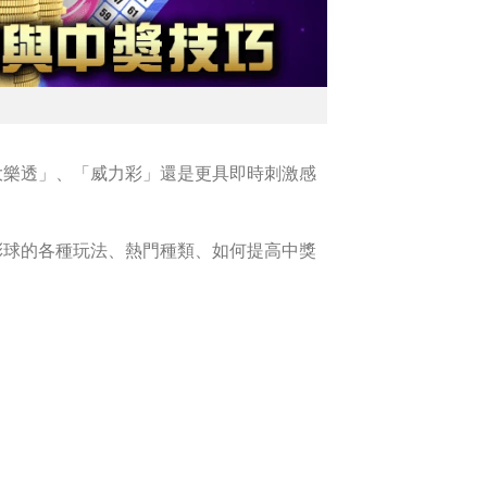
大樂透」、「威力彩」還是更具即時刺激感
彩球的各種玩法、熱門種類、如何提高中獎