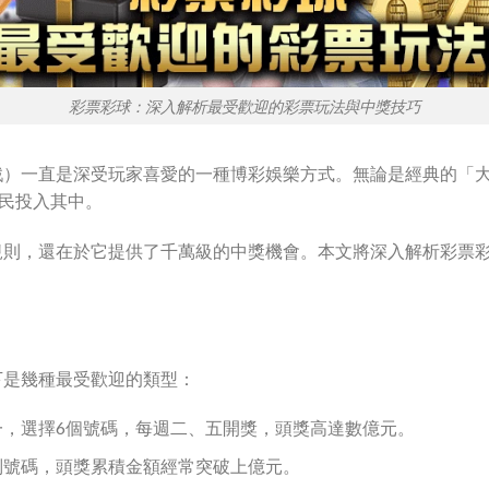
彩票彩球：深入解析最受歡迎的彩票玩法與中獎技巧
戲）一直是深受玩家喜愛的一種博彩娛樂方式。無論是經典的「
彩民投入其中。
規則，還在於它提供了千萬級的中獎機會。本文將深入解析彩票
下是幾種最受歡迎的類型：
一，選擇6個號碼，每週二、五開獎，頭獎高達數億元。
別號碼，頭獎累積金額經常突破上億元。