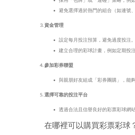
避免選擇過於熱門的組合（如連號
資金管理
設定每月投注預算，避免過度投注
建立合理的彩球計畫，例如定期投
參加彩券聯盟
與親朋好友組成「彩券團購」，能
選擇可靠的投注平台
透過合法且信譽良好的彩票彩球網
在哪裡可以購買彩票彩球