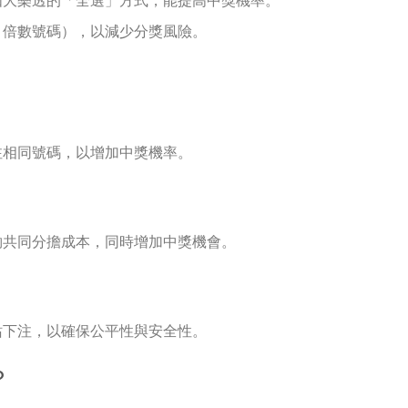
、倍數號碼），以減少分獎風險。
。
注相同號碼，以增加中獎機率。
夠共同分擔成本，同時增加中獎機會。
站下注，以確保公平性與安全性。
？