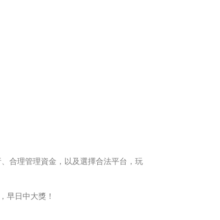
析、合理管理資金，以及選擇合法平台，玩
連，早日中大獎！