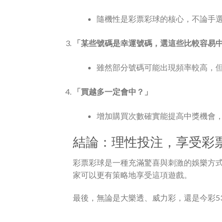
隨機性是彩票彩球的核心，不論手
「某些號碼是幸運號碼，選這些比較容易
雖然部分號碼可能出現頻率較高，
「買越多一定會中？」
增加購買次數確實能提高中獎機會
結論：理性投注，享受彩
彩票彩球是一種充滿驚喜與刺激的娛樂方
家可以更有策略地享受這項遊戲。
最後，無論是大樂透、威力彩，還是今彩5