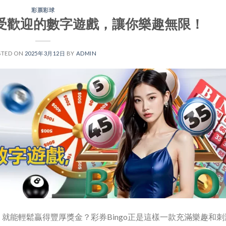
彩票彩球
台灣最受歡迎的數字遊戲，讓你樂趣無限！
STED ON
2025年3月12日
BY
ADMIN
就能輕鬆贏得豐厚獎金？彩券Bingo正是這樣一款充滿樂趣和刺