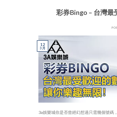
彩券Bingo – 
PO
12
3 月
3a娛樂城你是否曾經幻想過只需幾個號碼，