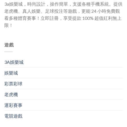
3a娛樂城，時尚設計，操作簡單，支援各種手機系統。提供
老虎機、真人娛樂、足球投注等遊戲，更能 24 小時免費觀
看多種體育賽事！立即註冊，享受提款 100% 超值紅利無上
限！
遊戲
3A娛樂城
娛樂城
彩票彩球
老虎機
運彩賽事
電競遊戲