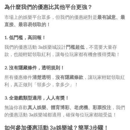
為什麼我們的優惠比其他平台更強？
市場上的娛樂平台眾多，但我們的優惠絕對是
最有誠意、最
直接、最容易領取的！
1. 低門檻，高回報！
我們的優惠活動 3a娛樂城設計
門檻超低
，不需要大量存
款，也能輕鬆領取紅利，讓每位玩家都有機會獲得獎勵！
2. 沒有隱藏條件，透明規則！
所有優惠條件
清楚透明
，
沒有隱藏條款
，讓玩家輕鬆領取紅
利，真正做到「領多少，拿多少」！
3. 全遊戲類型適用，人人有獎！
無論你喜歡
真人娛樂、體育博彩、老虎機、彩票投注
，我們
的優惠活動 3a娛樂城都適用，確保每位玩家都能受益！
如何參加優惠活動 3a娛樂城？簡單3步驟！