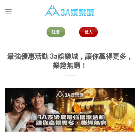
Skip
to
content
註冊
登入
最強優惠活動 3a娛樂城，讓你贏得更多，
樂趣無窮！