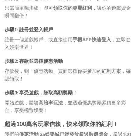
只需簡單幾步驟，即可
領取你的專屬紅利
，讓你的遊戲資金
瞬間翻倍！
步驟1: 註冊並登入帳戶
註冊一個遊戲帳戶，或直接使用
手機APP快速登入
，立即進
入娛樂世界！
步驟2: 存款並選擇優惠活動
存款後，到「優惠活動」頁面選擇你要參加的
紅利方案
，確
認領取！
步驟3: 享受遊戲，賺取高額獎勵！
開始遊戲，體驗
高賠率玩法
，並透過優惠獎勵累積更多彩
金，享受極致娛樂！
超過100萬名玩家信賴，快來領取你的紅利！
我們的
優惠活動 3a娛樂城已經發放超過數億獎金
，超過100