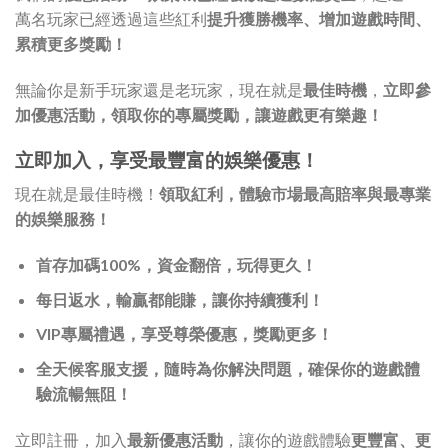
萬名玩家已經透過這些紅利
提升獲勝機率、增加遊戲時間、
累積更多獎勵！
無論你是新手玩家還是老玩家，現在就是
最佳時機
，
立即參
加優惠活動，領取你的專屬獎勵，讓遊戲更有樂趣！
立即加入，享受最豐富的娛樂優惠！
現在就是最佳時機！
領取紅利，體驗市場最高賠率與最專業
的娛樂服務！
首存加碼100%，資金翻倍，玩得更久！
每日返水，輸贏都能賺，讓你持續獲利！
VIP專屬禮遇，享受尊榮優惠，獎勵更多！
全天候客服支援，隨時為你解決問題，確保你的遊戲體
驗流暢無阻！
立即註冊，加入
最新優惠活動
，讓你的遊戲體驗
更豐富、更